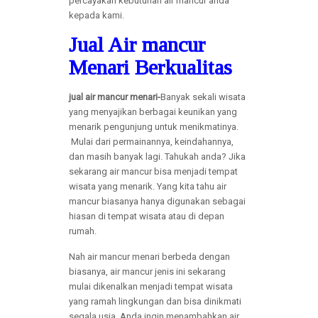
percayakan kebutuhan air mancur anda
kepada kami.
Jual Air mancur
Menari
Berkualitas
jual air mancur menari-
Banyak sekali wisata
yang menyajikan berbagai keunikan yang
menarik pengunjung untuk menikmatinya.
Mulai dari permainannya, keindahannya,
dan masih banyak lagi. Tahukah anda? Jika
sekarang air mancur bisa menjadi tempat
wisata yang menarik. Yang kita tahu air
mancur biasanya hanya digunakan sebagai
hiasan di tempat wisata atau di depan
rumah.
Nah air mancur menari berbeda dengan
biasanya, air mancur jenis ini sekarang
mulai dikenalkan menjadi tempat wisata
yang ramah lingkungan dan bisa dinikmati
segala usia. Anda ingin menambahkan air