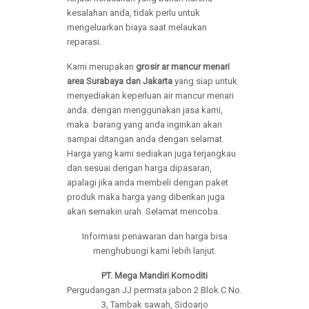
kesalahan anda, tidak perlu untuk
mengeluarkan biaya saat melaukan
reparasi.
Kami merupakan
grosir ar mancur menari
area Surabaya dan Jakarta
yang siap untuk
menyediakan keperluan air mancur menari
anda. dengan menggunakan jasa kami,
maka barang yang anda inginkan akan
sampai ditangan anda dengan selamat.
Harga yang kami sediakan juga terjangkau
dan sesuai dengan harga dipasaran,
apalagi jika anda membeli dengan paket
produk maka harga yang diberikan juga
akan semakin urah. Selamat mencoba.
Informasi penawaran dan harga bisa
menghubungi kami lebih lanjut.
PT. Mega Mandiri Komoditi
Pergudangan JJ permata jabon 2 Blok C No.
3, Tambak sawah, Sidoarjo