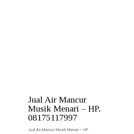
dinding, harga air mancur batu alam minimalis, jual
air mancur bekasi, jual air mancur batu, jual air
mancur bambu jogja, jual air mancur bambu mini,
jual kembang api air mancur, jual alat air mancur
bandung, jual alat air mancur taman, jual alat air
mancur, jual air mancur batu alam, jual air mancur,
jual air mancur kolam ikan, jual air mancur tanpa
listrik, jual air mancur buatan, jual air mancur meja,
jual air mancur kolam, jual air mancur bambu, jual air
mancur mini, jual air mancur taman, jual air mancur
minimalis, PT. Mega Mandiri Komoditi, PT Mega
Mandiri Komoditi, Mega Mandiri Komoditi
Jual Air Mancur
Musik Menari – HP.
08175117997
Jual Air Mancur Musik Menari – HP.