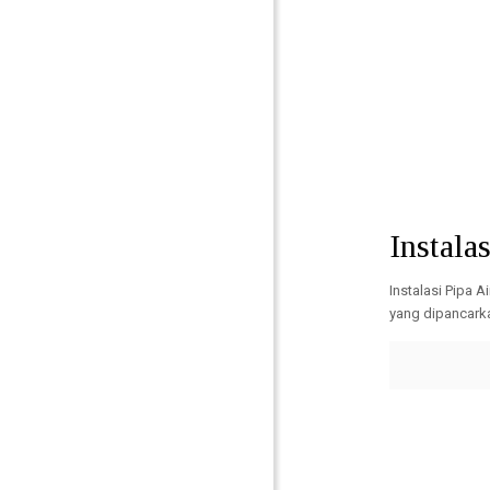
Tags : Instalasi Pi
jakarta
Instala
Instalasi Pipa 
yang dipancarka