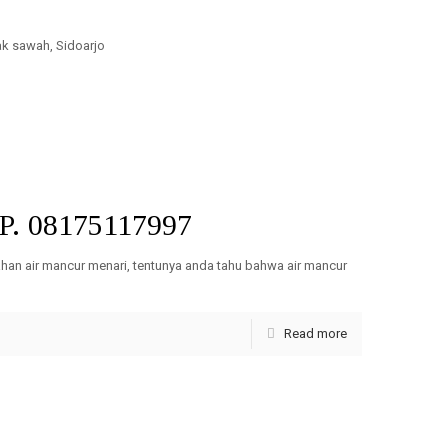
k sawah, Sidoarjo
r Mancur Menari surabaya, Instalasi Pipa Air Mancur Menari
HP. 08175117997
han air mancur menari, tentunya anda tahu bahwa air mancur
Read more