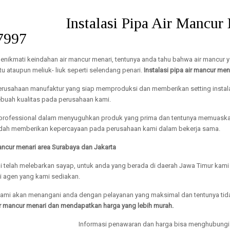
Instalasi Pipa Air Mancur
7997
enikmati keindahan air mancur menari, tentunya anda tahu bahwa air mancu
tu ataupun meliuk- liuk seperti selendang penari.
Instalasi pipa air mancur men
usahaan manufaktur yang siap memproduksi dan memberikan setting instalasi
uah kualitas pada perusahaan kami.
 professional dalam menyuguhkan produk yang prima dan tentunya memuaskan
ah memberikan kepercayaan pada perusahaan kami dalam bekerja sama.
mancur menari area Surabaya dan Jakarta
i telah melebarkan sayap, untuk anda yang berada di daerah Jawa Timur kami
 agen yang kami sediakan.
 kami akan menangani anda dengan pelayanan yang maksimal dan tentunya ti
 air mancur menari dan mendapatkan harga yang lebih murah.
Informasi penawaran dan harga bisa menghubungi k