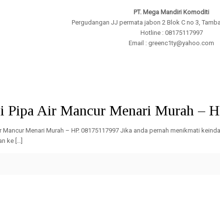
PT. Mega Mandiri Komoditi
Pergudangan JJ permata jabon 2 Blok C no 3, Tamba
Hotline : 08175117997
Email : greenc1ty@yahoo.com
pa Air Mancur Menari Murah, Instalasi Pipa Air Mancur Menari, Instalasi Pipa Ai
si Pipa Air Mancur Menari Murah – 
Air Mancur Menari Murah – HP. 08175117997 Jika anda pernah menikmati keinda
n ke […]