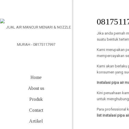
0817511
Jika anda pernah m
suatu bentuk terten
Kami merupakan per
mempercayakan seb
Kami akan berlaku
konsumen yang sud
Home
Instalasi pipa air 
About us
Kini peruahaan kam
Produk
untuk menghubungi
Para professional
Contact
list instalasi pipa
Artikel