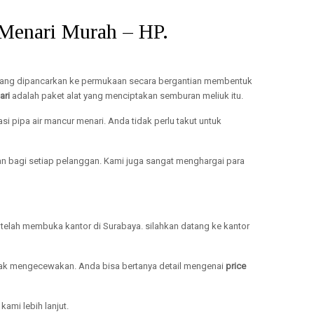
 Menari Murah – HP.
r yang dipancarkan ke permukaan secara bergantian membentuk
ari
adalah paket alat yang menciptakan semburan meliuk itu.
 pipa air mancur menari. Anda tidak perlu takut untuk
 bagi setiap pelanggan. Kami juga sangat menghargai para
 telah membuka kantor di Surabaya. silahkan datang ke kantor
dak mengecewakan. Anda bisa bertanya detail mengenai
price
ami lebih lanjut.