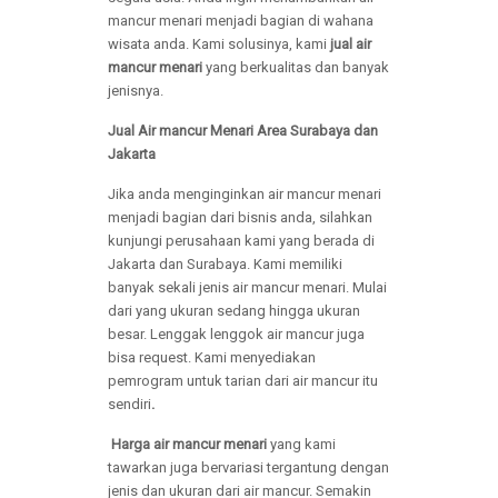
mancur menari menjadi bagian di wahana
wisata anda. Kami solusinya, kami
jual air
mancur menari
yang berkualitas dan banyak
jenisnya.
Jual Air mancur Menari Area Surabaya dan
Jakarta
Jika anda menginginkan air mancur menari
menjadi bagian dari bisnis anda, silahkan
kunjungi perusahaan kami yang berada di
Jakarta dan Surabaya. Kami memiliki
banyak sekali jenis air mancur menari. Mulai
dari yang ukuran sedang hingga ukuran
besar. Lenggak lenggok air mancur juga
bisa request. Kami menyediakan
pemrogram untuk tarian dari air mancur itu
sendiri
.
Harga air mancur menari
yang kami
tawarkan juga bervariasi tergantung dengan
jenis dan ukuran dari air mancur. Semakin