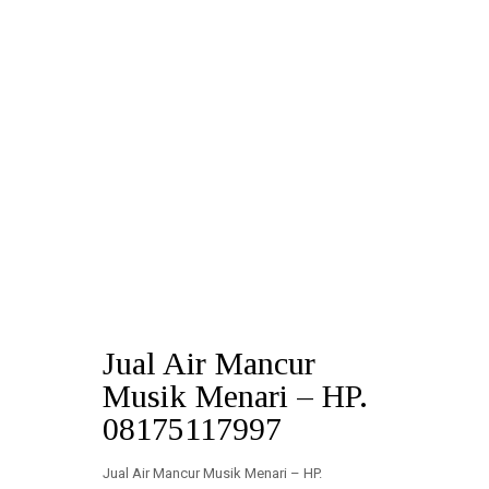
dinding, harga air mancur batu alam minimalis, jual
air mancur bekasi, jual air mancur batu, jual air
mancur bambu jogja, jual air mancur bambu mini,
jual kembang api air mancur, jual alat air mancur
bandung, jual alat air mancur taman, jual alat air
mancur, jual air mancur batu alam, jual air mancur,
jual air mancur kolam ikan, jual air mancur tanpa
listrik, jual air mancur buatan, jual air mancur meja,
jual air mancur kolam, jual air mancur bambu, jual air
mancur mini, jual air mancur taman, jual air mancur
minimalis, PT. Mega Mandiri Komoditi, PT Mega
Mandiri Komoditi, Mega Mandiri Komoditi
Jual Air Mancur
Musik Menari – HP.
08175117997
Jual Air Mancur Musik Menari – HP.