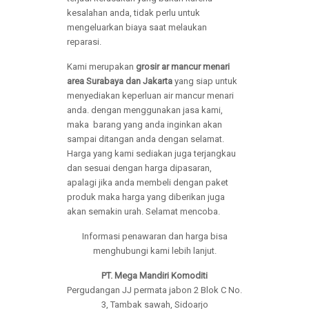
kesalahan anda, tidak perlu untuk
mengeluarkan biaya saat melaukan
reparasi.
Kami merupakan
grosir ar mancur menari
area Surabaya dan Jakarta
yang siap untuk
menyediakan keperluan air mancur menari
anda. dengan menggunakan jasa kami,
maka barang yang anda inginkan akan
sampai ditangan anda dengan selamat.
Harga yang kami sediakan juga terjangkau
dan sesuai dengan harga dipasaran,
apalagi jika anda membeli dengan paket
produk maka harga yang diberikan juga
akan semakin urah. Selamat mencoba.
Informasi penawaran dan harga bisa
menghubungi kami lebih lanjut.
PT. Mega Mandiri Komoditi
Pergudangan JJ permata jabon 2 Blok C No.
3, Tambak sawah, Sidoarjo