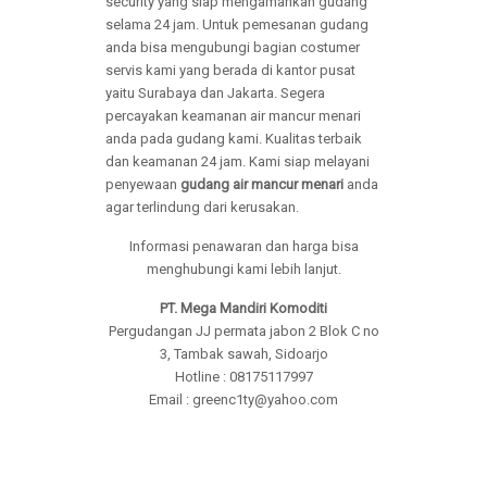
security yang siap mengamankan gudang
selama 24 jam. Untuk pemesanan gudang
anda bisa mengubungi bagian costumer
servis kami yang berada di kantor pusat
yaitu Surabaya dan Jakarta. Segera
percayakan keamanan air mancur menari
anda pada gudang kami. Kualitas terbaik
dan keamanan 24 jam. Kami siap melayani
penyewaan
gudang air mancur menari
anda
agar terlindung dari kerusakan.
Informasi penawaran dan harga bisa
menghubungi kami lebih lanjut.
PT. Mega Mandiri Komoditi
Pergudangan JJ permata jabon 2 Blok C no
3, Tambak sawah, Sidoarjo
Hotline : 08175117997
Email : greenc1ty@yahoo.com
Tags : Gudang, Bengkel & Workshop Air
Mancur Menari, Gudang Air Mancur
Menari, Bengkel Air Mancur